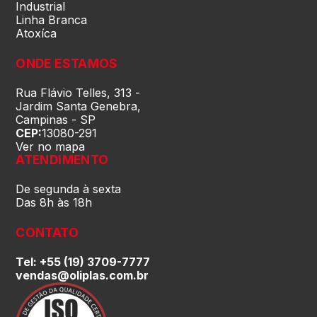
Rio Grande do Sul (RS)
Industrial
Linha Branca
Atoxíca
Rondônia (RO)
ONDE ESTAMOS
Roraima (RR)
Rua Flávio Telles, 313 -
Jardim Santa Genebra,
Campinas - SP
CEP:
13080-291
Santa Catarina (SC)
Ver no mapa
ATENDIMENTO
São Paulo (SP)
De segunda à sexta
Das 8h às 18h
Sergipe (SE)
CONTATO
Tel: +55 (19) 3709-7777
Tocantins (TO)
vendas@oliplas.com.br
Brasilia (DF)