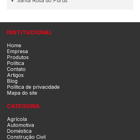
Santa Rosa do Purus
Pará (PA)
Paraíba (PB)
INSTITUCIONAL
Paraná (PR)
Home
Empresa
Produtos
Política
pernambuco (PE)
Contato
Artigos
Blog
Piauí (PI)
Política de privacidade
Mapa do site
Rio de Janeiro (RJ)
CATEGORIA
Agrícola
Rio Grande do Norte (RN)
Automotiva
Doméstica
Construção Civil