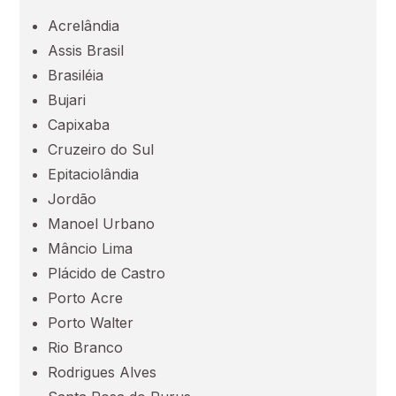
Acrelândia
Ceará (CE)
Assis Brasil
Brasiléia
Espírito Santo (ES)
Bujari
Capixaba
Goiás (GO)
Cruzeiro do Sul
Epitaciolândia
Maranhão (MA)
Jordão
Manoel Urbano
Mato Grosso (MT)
Mâncio Lima
Plácido de Castro
Porto Acre
Mato Grosso do Sul (MS)
Porto Walter
Rio Branco
Minas Gerais (MG)
Rodrigues Alves