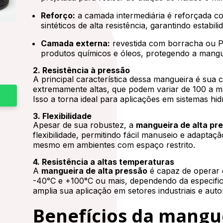
Reforço:
a camada intermediária é reforçada co
sintéticos de alta resistência, garantindo estab
Camada externa:
revestida com borracha ou PV
produtos químicos e óleos, protegendo a mangu
2. Resistência à pressão
A principal característica dessa mangueira é sua
extremamente altas, que podem variar de 100 a m
Isso a torna ideal para aplicações em sistemas hi
3. Flexibilidade
Apesar de sua robustez, a
mangueira de alta pr
flexibilidade, permitindo fácil manuseio e adaptaç
mesmo em ambientes com espaço restrito.
4. Resistência a altas temperaturas
A
mangueira de alta pressão
é capaz de operar 
-40°C e +100°C ou mais, dependendo da especific
amplia sua aplicação em setores industriais e aut
Benefícios da mangue