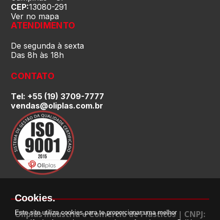
CEP:
13080-291
Santa Catarina (SC)
Ver no mapa
ATENDIMENTO
São Paulo (SP)
De segunda à sexta
Das 8h às 18h
Sergipe (SE)
CONTATO
Tel: +55 (19) 3709-7777
Tocantins (TO)
vendas@oliplas.com.br
Brasilia (DF)
Cookies.
Oliplás Industria e Comercio de Plasticos | CNPJ:
Este site utiliza cookies para te proporcionar uma melhor