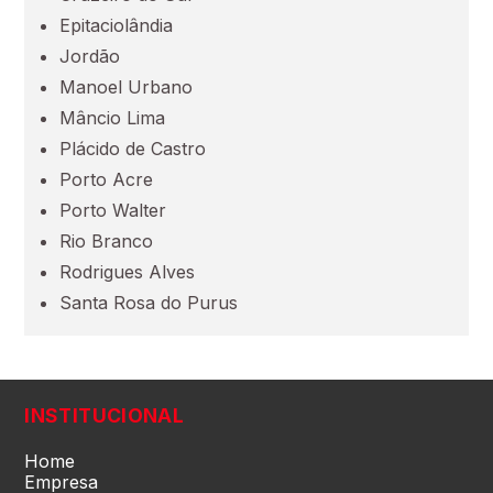
Epitaciolândia
Maranhão (MA)
Jordão
Manoel Urbano
Mato Grosso (MT)
Mâncio Lima
Plácido de Castro
Porto Acre
Mato Grosso do Sul (MS)
Porto Walter
Rio Branco
Minas Gerais (MG)
Rodrigues Alves
Santa Rosa do Purus
Pará (PA)
Paraíba (PB)
INSTITUCIONAL
Paraná (PR)
Home
Empresa