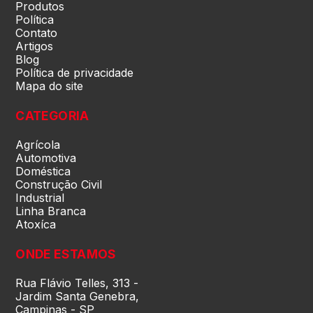
Produtos
Política
pernambuco (PE)
Contato
Artigos
Blog
Piauí (PI)
Política de privacidade
Mapa do site
Rio de Janeiro (RJ)
CATEGORIA
Agrícola
Rio Grande do Norte (RN)
Automotiva
Doméstica
Construção Civil
Rio Grande do Sul (RS)
Industrial
Linha Branca
Atoxíca
Rondônia (RO)
ONDE ESTAMOS
Roraima (RR)
Rua Flávio Telles, 313 -
Jardim Santa Genebra,
Campinas - SP