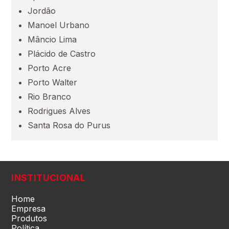
Maranhão (MA)
Jordão
Manoel Urbano
Mato Grosso (MT)
Mâncio Lima
Plácido de Castro
Porto Acre
Mato Grosso do Sul (MS)
Porto Walter
Rio Branco
Minas Gerais (MG)
Rodrigues Alves
Santa Rosa do Purus
Pará (PA)
Paraíba (PB)
INSTITUCIONAL
Paraná (PR)
Home
Empresa
Produtos
Política
pernambuco (PE)