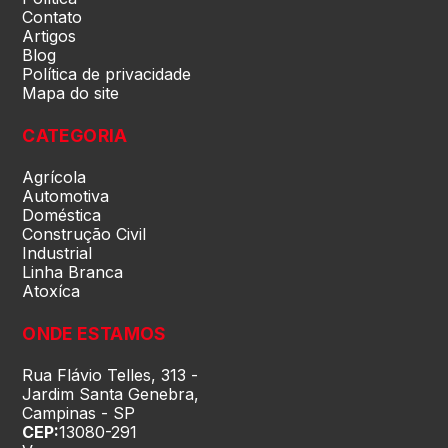
Contato
Artigos
Blog
Piauí (PI)
Política de privacidade
Mapa do site
Rio de Janeiro (RJ)
CATEGORIA
Agrícola
Rio Grande do Norte (RN)
Automotiva
Doméstica
Construção Civil
Rio Grande do Sul (RS)
Industrial
Linha Branca
Atoxíca
Rondônia (RO)
ONDE ESTAMOS
Roraima (RR)
Rua Flávio Telles, 313 -
Jardim Santa Genebra,
Campinas - SP
CEP:
13080-291
Santa Catarina (SC)