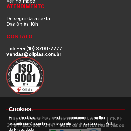
Ver no mapa
ATENDIMENTO
São Paulo (SP)
De segunda à sexta
Das 8h às 18h
Sergipe (SE)
CONTATO
Tel: +55 (19) 3709-7777
Tocantins (TO)
vendas@oliplas.com.br
Brasilia (DF)
Cookies.
Oliplás Industria e Comercio de Plasticos | CNPJ:
Este site utiliza cookies para te proporcionar uma melhor
experiência. Ao continuar navegando, você aceita nossa
Política
31.047.985/0001-34 © Todos os direitos reservados
de Privacidade