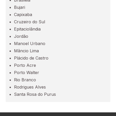
Espírito Santo (ES)
Bujari
Capixaba
Goiás (GO)
Cruzeiro do Sul
Epitaciolândia
Maranhão (MA)
Jordão
Manoel Urbano
Mato Grosso (MT)
Mâncio Lima
Plácido de Castro
Porto Acre
Mato Grosso do Sul (MS)
Porto Walter
Rio Branco
Minas Gerais (MG)
Rodrigues Alves
Santa Rosa do Purus
Pará (PA)
Paraíba (PB)