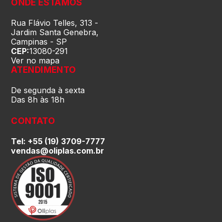
ONDE ESTAMOS
Roraima (RR)
Rua Flávio Telles, 313 -
Jardim Santa Genebra,
Campinas - SP
CEP:
13080-291
Santa Catarina (SC)
Ver no mapa
ATENDIMENTO
São Paulo (SP)
De segunda à sexta
Das 8h às 18h
Sergipe (SE)
CONTATO
Tel: +55 (19) 3709-7777
Tocantins (TO)
vendas@oliplas.com.br
Brasilia (DF)