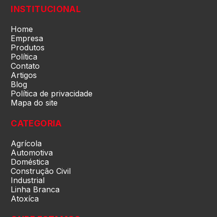
INSTITUCIONAL
Paraná (PR)
Home
Empresa
Produtos
Política
pernambuco (PE)
Contato
Artigos
Blog
Piauí (PI)
Política de privacidade
Mapa do site
Rio de Janeiro (RJ)
CATEGORIA
Agrícola
Rio Grande do Norte (RN)
Automotiva
Doméstica
Construção Civil
Rio Grande do Sul (RS)
Industrial
Linha Branca
Atoxíca
Rondônia (RO)