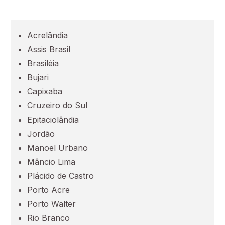
Bahia (BA)
Acrelândia
Ceará (CE)
Assis Brasil
Brasiléia
Espírito Santo (ES)
Bujari
Capixaba
Goiás (GO)
Cruzeiro do Sul
Epitaciolândia
Maranhão (MA)
Jordão
Manoel Urbano
Mato Grosso (MT)
Mâncio Lima
Plácido de Castro
Porto Acre
Mato Grosso do Sul (MS)
Porto Walter
Rio Branco
Minas Gerais (MG)