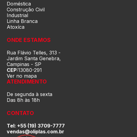
Doméstica
Construção Civil
Rio Grande do Sul (RS)
Industrial
Linha Branca
Atoxíca
Rondônia (RO)
ONDE ESTAMOS
Roraima (RR)
Rua Flávio Telles, 313 -
Jardim Santa Genebra,
Campinas - SP
CEP:
13080-291
Santa Catarina (SC)
Ver no mapa
ATENDIMENTO
São Paulo (SP)
De segunda à sexta
Das 8h às 18h
Sergipe (SE)
CONTATO
Tel: +55 (19) 3709-7777
Tocantins (TO)
vendas@oliplas.com.br