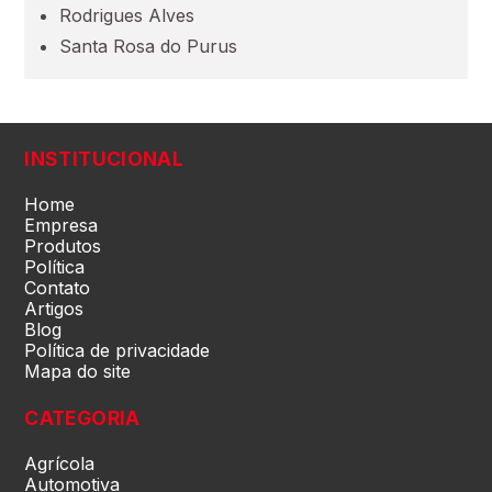
Rodrigues Alves
Santa Rosa do Purus
Pará (PA)
Paraíba (PB)
INSTITUCIONAL
Paraná (PR)
Home
Empresa
Produtos
Política
pernambuco (PE)
Contato
Artigos
Blog
Piauí (PI)
Política de privacidade
Mapa do site
Rio de Janeiro (RJ)
CATEGORIA
Agrícola
Rio Grande do Norte (RN)
Automotiva