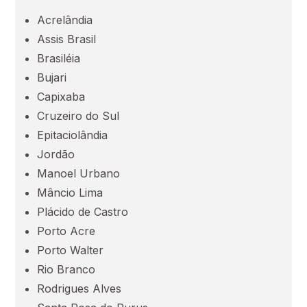
Acrelândia
Ceará (CE)
Assis Brasil
Brasiléia
Espírito Santo (ES)
Bujari
Capixaba
Goiás (GO)
Cruzeiro do Sul
Epitaciolândia
Maranhão (MA)
Jordão
Manoel Urbano
Mato Grosso (MT)
Mâncio Lima
Plácido de Castro
Porto Acre
Mato Grosso do Sul (MS)
Porto Walter
Rio Branco
Minas Gerais (MG)
Rodrigues Alves