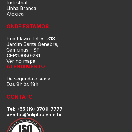
Rio Grande do Sul (RS)
Industrial
Linha Branca
Atoxíca
Rondônia (RO)
ONDE ESTAMOS
Roraima (RR)
Rua Flávio Telles, 313 -
Jardim Santa Genebra,
Campinas - SP
CEP:
13080-291
Santa Catarina (SC)
Ver no mapa
ATENDIMENTO
São Paulo (SP)
De segunda à sexta
Das 8h às 18h
Sergipe (SE)
CONTATO
Tel: +55 (19) 3709-7777
Tocantins (TO)
vendas@oliplas.com.br
Brasilia (DF)