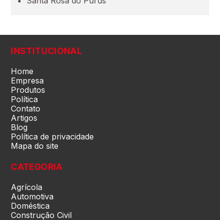
Santa Rosa do Purus
Pará (PA)
Paraíba (PB)
INSTITUCIONAL
Paraná (PR)
Home
Empresa
Produtos
Política
pernambuco (PE)
Contato
Artigos
Blog
Piauí (PI)
Política de privacidade
Mapa do site
Rio de Janeiro (RJ)
CATEGORIA
Agrícola
Rio Grande do Norte (RN)
Automotiva
Doméstica
Construção Civil