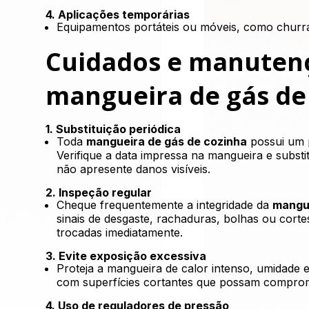
4. Aplicações temporárias
Equipamentos portáteis ou móveis, como churras
Cuidados e manuten
mangueira de gás de
1. Substituição periódica
Toda
mangueira de gás de cozinha
possui um p
Verifique a data impressa na mangueira e subst
não apresente danos visíveis.
2. Inspeção regular
Cheque frequentemente a integridade da
mangue
sinais de desgaste, rachaduras, bolhas ou cort
trocadas imediatamente.
3. Evite exposição excessiva
Proteja a mangueira de calor intenso, umidade 
com superfícies cortantes que possam comprom
4. Uso de reguladores de pressão