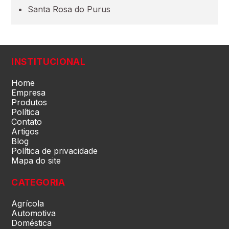
Santa Rosa do Purus
Pará (PA)
Paraíba (PB)
INSTITUCIONAL
Paraná (PR)
Home
Empresa
Produtos
Política
pernambuco (PE)
Contato
Artigos
Blog
Piauí (PI)
Política de privacidade
Mapa do site
Rio de Janeiro (RJ)
CATEGORIA
Agrícola
Rio Grande do Norte (RN)
Automotiva
Doméstica