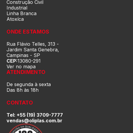
Construção Civil
Rio Grande do Sul (RS)
Industrial
Linha Branca
Atoxíca
Rondônia (RO)
ONDE ESTAMOS
Roraima (RR)
Rua Flávio Telles, 313 -
Jardim Santa Genebra,
Campinas - SP
CEP:
13080-291
Santa Catarina (SC)
Ver no mapa
ATENDIMENTO
São Paulo (SP)
De segunda à sexta
Das 8h às 18h
Sergipe (SE)
CONTATO
Tel: +55 (19) 3709-7777
Tocantins (TO)
vendas@oliplas.com.br