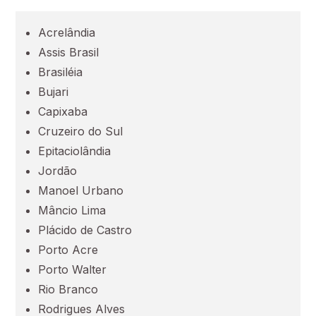
Acrelândia
Ceará (CE)
Assis Brasil
Brasiléia
Espírito Santo (ES)
Bujari
Capixaba
Goiás (GO)
Cruzeiro do Sul
Epitaciolândia
Maranhão (MA)
Jordão
Manoel Urbano
Mato Grosso (MT)
Mâncio Lima
Plácido de Castro
Porto Acre
Mato Grosso do Sul (MS)
Porto Walter
Rio Branco
Minas Gerais (MG)
Rodrigues Alves