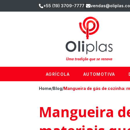
|
+55 (19) 3709-7777
vendas@oliplas.co
AGRÍCOLA
AUTOMOTIVA
Home
/
Blog
/
Mangueira de gás de cozinha: 
Mangueira de