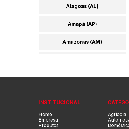
Alagoas (AL)
Amapá (AP)
Amazonas (AM)
Bahia (BA)
Ceará (CE)
Espírito Santo (ES)
INSTITUCIONAL
CATEGO
Goiás (GO)
Home
Agrícola
Empresa
Automoti
Produtos
Doméstic