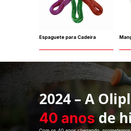
Espaguete para Cadeira
Mang
2024 – A Olip
de hi
40 anos
Com os 40 anos chegando, prometemos 