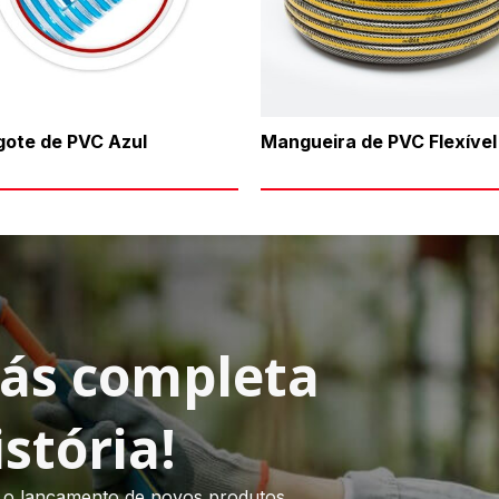
ote de PVC Azul
Mangueira de PVC Flexível
lás completa
stória!
o lançamento de novos produtos