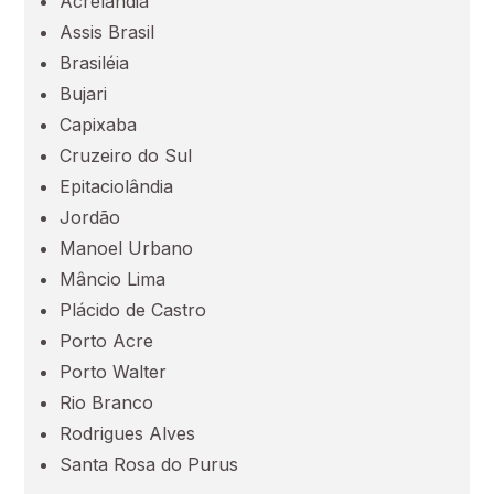
Acrelândia
Ceará (CE)
Assis Brasil
Brasiléia
Espírito Santo (ES)
Bujari
Capixaba
Goiás (GO)
Cruzeiro do Sul
Epitaciolândia
Maranhão (MA)
Jordão
Manoel Urbano
Mato Grosso (MT)
Mâncio Lima
Plácido de Castro
Porto Acre
Mato Grosso do Sul (MS)
Porto Walter
Rio Branco
Minas Gerais (MG)
Rodrigues Alves
Santa Rosa do Purus
Pará (PA)