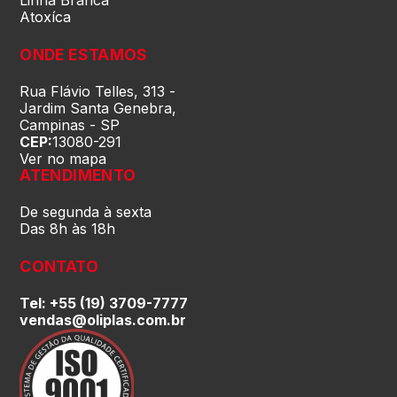
Atoxíca
Rondônia (RO)
ONDE ESTAMOS
Roraima (RR)
Rua Flávio Telles, 313 -
Jardim Santa Genebra,
Campinas - SP
CEP:
13080-291
Santa Catarina (SC)
Ver no mapa
ATENDIMENTO
São Paulo (SP)
De segunda à sexta
Das 8h às 18h
Sergipe (SE)
CONTATO
Tel: +55 (19) 3709-7777
Tocantins (TO)
vendas@oliplas.com.br
Brasilia (DF)