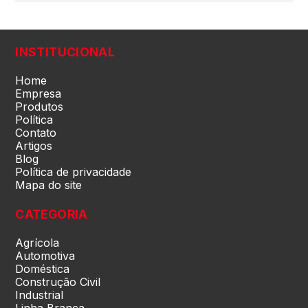
Paraíba (PB)
INSTITUCIONAL
Paraná (PR)
Home
Empresa
Produtos
Política
pernambuco (PE)
Contato
Artigos
Blog
Piauí (PI)
Política de privacidade
Mapa do site
Rio de Janeiro (RJ)
CATEGORIA
Agrícola
Rio Grande do Norte (RN)
Automotiva
Doméstica
Construção Civil
Rio Grande do Sul (RS)
Industrial
Linha Branca